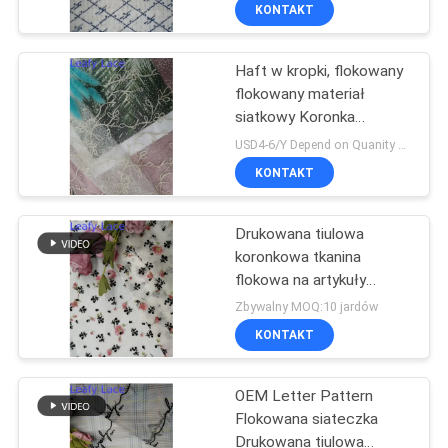
KONTROLA
KONTAKT
JAKOŚCI
Haft w kropki, flokowany
flokowany materiał
SKONTAKTUJ
siatkowy Koronka
SIĘ
kwiatowa
USD4-6/Y Depend on Quanity MOQ:10 jardów
Z
KONTAKT
NAMI
Drukowana tiulowa
koronkowa tkanina
AKTUALNOŚCI
flokowa na artykuły
pościelowe
Zbywalny MOQ:10 jardów
POPROSIĆ
KONTAKT
O
OEM Letter Pattern
WYCENĘ
Flokowana siateczka
Drukowana tiulowa