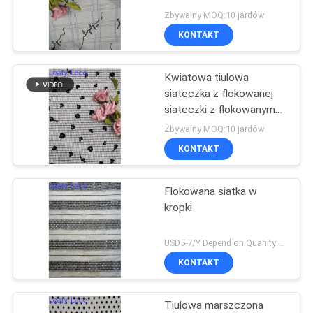
koronka
SITEMAP
Zbywalny MOQ:10 jardów
KONTAKT
POLITYKA
Kwiatowa tiulowa
PRYWATNOŚCI
siateczka z flokowanej
siateczki z flokowanym
wzorem
Zbywalny MOQ:10 jardów
KONTAKT
Flokowana siatka w
kropki
USD5-7/Y Depend on Quanity MOQ:10 jardów
KONTAKT
Tiulowa marszczona