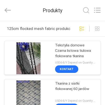
Guangzhou
Leafy
Textiles
Produkty
CO.,
Ltd..
All
Rights
Reserved.
DOM
125cm flocked mesh fabric produkcja online
PRODUKTY
Tekstylia domowe
Czarna listowa tiulowa
O
flokowana tkanina
NAS
USD6-8/Y Depend on Quanity MOQ:10 jardów
KONTAKT
WYCIECZKA
Tkanina z siatki
PO
flokowanej 60 jardów
FABRYCE
USD6-8/Y Depend on Quanity MOQ:10 jardów