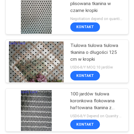
plisowana tkanina w
czarne kropki
Negotiation depend on quantity MOQ:10 jardów
KONTAKT
Tiulowa tiulowa tiulowa
tkanina o długości 125
cm w kropki
USD6-8/Y MOQ:10 jardów
KONTAKT
100 jardów tiulowa
koronkowa flokowana
haftowana tkanina z
siatki
USD6-8/Y Depend on Quanity MOQ:10 jardów
KONTAKT