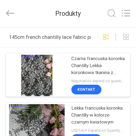
Guangzhou
Leafy
Textiles
Produkty
CO.,
Ltd..
All
Rights
Reserved.
DOM
145cm french chantilly lace fabric produkcja online
PRODUKTY
Czarna francuska koronka
Chantilly Lekka
O
koronkowa tkanina z
NAS
muszelką
Negotiation depend on quantity MOQ:10 jardów
KONTAKT
WYCIECZKA
Lekka francuska koronka
PO
Chantilly w kolorze
FABRYCE
czarnym kwiatowym
USD5-8/Y Depend on Quanity MOQ:10 jardów