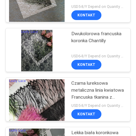
Chantilly
SITEMAP
USD5-8/Y Depend on Quanity MOQ:10 jardów
KONTAKT
POLITYKA
Dwukolorowa francuska
PRYWATNOŚCI
koronka Chantilly
USD6-8/Y Depend on Quanity MOQ:10 jardów
KONTAKT
Czarna lureksowa
metaliczna linia kwiatowa
Francuska tkanina z
koronki Chantilly
USD5-8/Y Depend on Quanity MOQ:10 jardów
KONTAKT
Lekka biała koronkowa