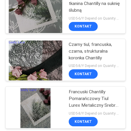
tkanina Chantilly na suknię
ślubną
USD5-6/Y Depend on Quanity MOQ:10 jardów
KONTAKT
Czarny tiul, francuska,
czarna, strukturalna
koronka Chantilly
USD5-8/Y Depend on Quanity MOQ:10 jardów
KONTAKT
Francuski Chantilly
Pomarańczowy Tiul
Lurex Metaliczny Srebrny
Koronkowy Tkanina
USD5-8/Y Depend on Quanity MOQ:10 jardów
KONTAKT