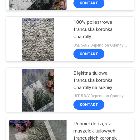
KONTROLA
KONTAKT
JAKOŚCI
100% poliestrowa
francuska koronka
SKONTAKTUJ
Chantilly
SIĘ
USD5-8/Y Depend on Quanity MOQ:10 jardów
Z
KONTAKT
NAMI
Błękitna tiulowa
francuska koronka
AKTUALNOŚCI
Chantilly na suknię
wieczorową
USD5-8/Y Depend on Quanity MOQ:10 jardów
POPROSIĆ
KONTAKT
O
Pościel do rzęs z
WYCENĘ
muszelek tiulowych
francuskich koronek