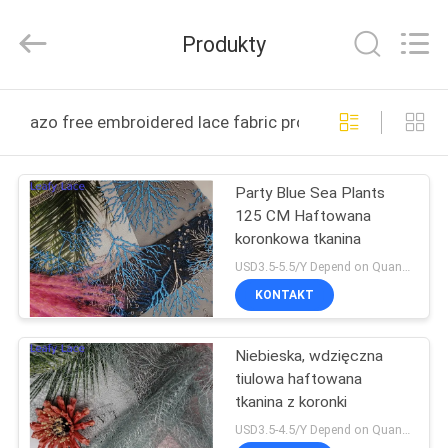
Guangzhou
Leafy
Textiles
Produkty
CO.,
Ltd..
All
Rights
Reserved.
DOM
azo free embroidered lace fabric produkcja online
PRODUKTY
Party Blue Sea Plants
125 CM Haftowana
O
koronkowa tkanina
NAS
USD3.5-5.5/Y Depend on Quanity MOQ:10 jardów
KONTAKT
WYCIECZKA
Niebieska, wdzięczna
PO
tiulowa haftowana
FABRYCE
tkanina z koronki
USD3.5-4.5/Y Depend on Quanity MOQ:10 jardów