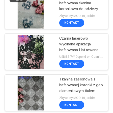
haftowana tkanina
koronkowa do odzieży
damskiej
Zbywalny MOQ:10 jardów
KONTAKT
Czarna laserowo
wycinana aplikacja
haftowana Haftowana
tkanina koronkowa
USD5.5-7/Y Depend on Quanity MOQ:10 jardów
KONTAKT
Tkanina zasłonowa z
haftowanej koronki z geo
diamentowym tiulem
Zbywalny MOQ:10 jardów
KONTAKT