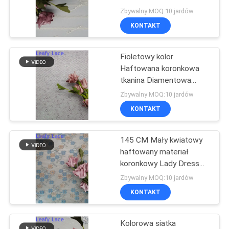
POLITYKA
Zbywalny MOQ:10 jardów
KONTAKT
PRYWATNOŚCI
Fioletowy kolor
Haftowana koronkowa
tkanina Diamentowa
siatka z wzorem
Zbywalny MOQ:10 jardów
kratowym
KONTAKT
145 CM Mały kwiatowy
haftowany materiał
koronkowy Lady Dress
Lace Brown Color
Zbywalny MOQ:10 jardów
KONTAKT
Kolorowa siatka