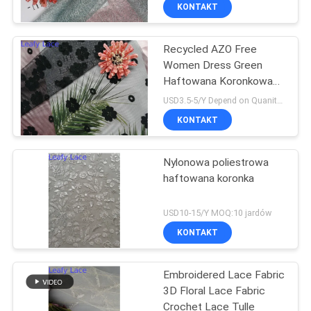
KONTROLA
KONTAKT
JAKOŚCI
Recycled AZO Free
Women Dress Green
SKONTAKTUJ
Haftowana Koronkowa
SIĘ
Tkanina
USD3.5-5/Y Depend on Quanity MOQ:10 jardów
Z
KONTAKT
NAMI
Nylonowa poliestrowa
haftowana koronka
POPROSIĆ
O
USD10-15/Y MOQ:10 jardów
KONTAKT
WYCENĘ
Embroidered Lace Fabric
SITEMAP
3D Floral Lace Fabric
Crochet Lace Tulle