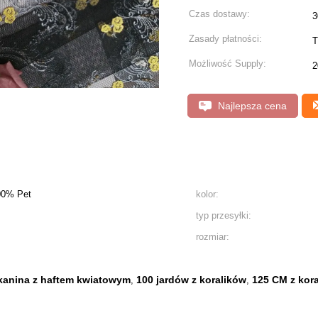
Czas dostawy:
3
Zasady płatności:
T
Możliwość Supply:
2
Najlepsza cena
00% Pet
kolor:
typ przesyłki:
rozmiar:
kanina z haftem kwiatowym
100 jardów z koralików
125 CM z kor
,
,