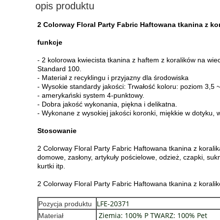
opis produktu
2 Colorway Floral Party Fabric Haftowana tkanina z k
funkcje
- 2 kolorowa kwiecista tkanina z haftem z koralików na 
Standard 100.
- Materiał z recyklingu i przyjazny dla środowiska
- Wysokie standardy jakości: Trwałość koloru: poziom 3,5 
- amerykański system 4-punktowy.
- Dobra jakość wykonania, piękna i delikatna.
- Wykonane z wysokiej jakości koronki, miękkie w dotyku, 
Stosowanie
2 Colorway Floral Party Fabric Haftowana tkanina z korali
domowe, zasłony, artykuły pościelowe, odzież, czapki, suk
kurtki itp.
2 Colorway Floral Party Fabric Haftowana tkanina z kora
LFE-20371
Pozycja produktu
Ziemia: 100% P TWARZ: 100% Pet
Materiał