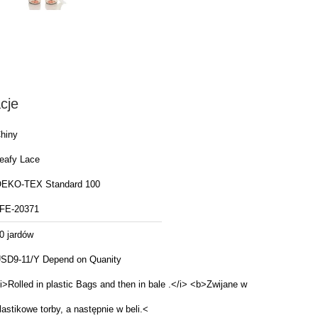
cje
hiny
eafy Lace
EKO-TEX Standard 100
FE-20371
0 jardów
SD9-11/Y Depend on Quanity
i>Rolled in plastic Bags and then in bale .</i> <b>Zwijane w
lastikowe torby, a następnie w beli.<