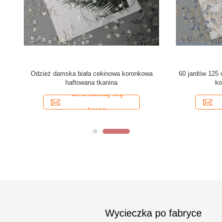
ond Shape Red Beaded Haft Fabric
125 CM Geo Party czarna cek
na wieczorową suknię
koronkowa aplikacja z korali
Skontaktuj się
Skontaktuj się
teraz
teraz
Wycieczka po fabryce