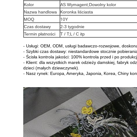
Kolor
AS Wymag
ent;Dowolny kolor
Nazwa handlowa
Koronka liściasta
10
MOQ
Y
Czas dostawy
2-3 tygodnie
Termin płatności
T / T;L / C itp
- Usługi: OEM, ODM, usługi badawczo-rozwojowe, doskona
- Szybki czas dostawy: niestandardowe stocznie pobierania
- Ścisła kontrola jakości: 100% kontrola przed i po produkcj
- Klient: dla wszystkich marek odzieży damskiej, fabryk 
dzieci (małych dziewczynek).
- Nasz rynek: Europa, Ameryka, Japonia, Korea, Chiny kont