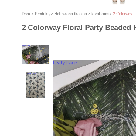
Dom
>
Produkty
>
Haftowana tkanina z koralikami
>
2 Colorway F
2 Colorway Floral Party Beaded H