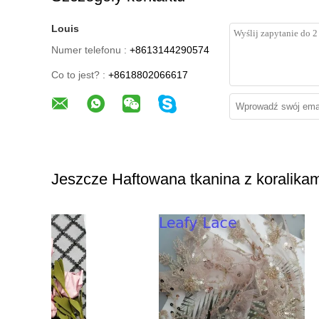
Louis
Numer telefonu :
+8613144290574
Co to jest? :
+8618802066617
Jeszcze Haftowana tkanina z koralikam