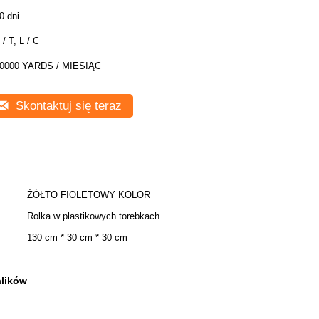
0 dni
 / T, L / C
0000 YARDS / MIESIĄC
Skontaktuj się teraz
ŻÓŁTO FIOLETOWY KOLOR
Rolka w plastikowych torebkach
130 cm * 30 cm * 30 cm
alików