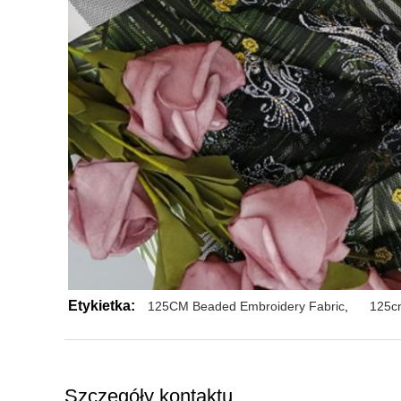
Etykietka:
125CM Beaded Embroidery Fabric
,
125c
Szczegóły kontaktu