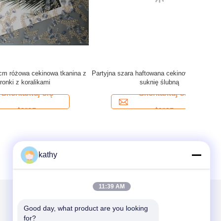
inowa
Obrus ​​80 jardów z różowego haftu z koralików
Biała
kami
Skontaktuj się
teraz
kathy
11:39 AM
Good day, what product are you looking 
Napisz do nas
for?