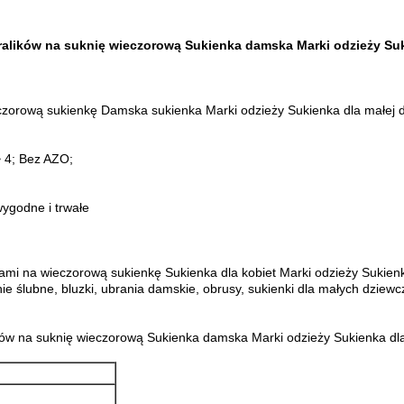
oralików na suknię wieczorową Sukienka damska Marki odzieży Su
wieczorową sukienkę Damska sukienka Marki odzieży Sukienka dla mał
~ 4; Bez AZO;
wygodne i trwałe
kami na wieczorową sukienkę Sukienka dla kobiet Marki odzieży Sukienk
nie ślubne, bluzki, ubrania damskie, obrusy, sukienki dla małych dziew
lików na suknię wieczorową Sukienka damska Marki odzieży Sukienka dl