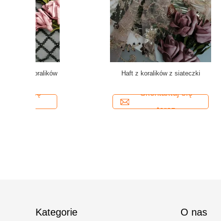
 tkanina z
Partyjna szara haftowana cekinowa koronka na
Khaki Diam
suknię ślubną
Skontaktuj się
teraz
Kategorie
O nas