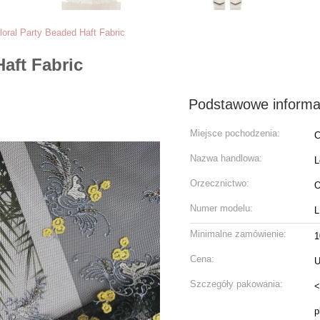
loral Party Beaded Haft Fabric
aft Fabric
Podstawowe informa
Miejsce pochodzenia:
C
Nazwa handlowa:
L
Orzecznictwo:
O
Numer modelu:
L
Minimalne zamówienie:
1
Cena:
U
Szczegóły pakowania:
<
p