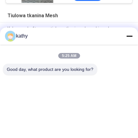
Tiulowa tkanina Mesh
Kolorowa, haftowana tiulowa tkanina z koronki woal
kathy
Haftowana tiulowa tkanina siateczkowa Tkanina pościeli z
koronki ogrodowej
5:25 AM
Metaliczna gwiazda w kształcie tiulu z siateczki dla kobiet
sukienka z nadrukiem z folii
Good day, what product are you looking for?
popularne kategorie
Wszystko
Haftowana 
Cekinowa 
Koronkowa Tkanina
Haftowana Tkanina
Koronkowa Tkanina 
Tkanina Z Koronki 
Sznurowana
3D W Kwiaty
Wykończenie Z 
Haftowana Tkanina 