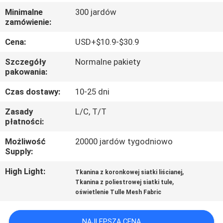
KONTROLA
Minimalne
300 jardów
JAKOŚCI
zamówienie:
Cena:
USD+$10.9-$30.9
SKONTAKTUJ
Szczegóły
Normalne pakiety
SIĘ
pakowania:
Z
Czas dostawy:
10-25 dni
NAMI
Zasady
L/C, T/T
płatności:
AKTUALNOŚCI
Możliwość
20000 jardów tygodniowo
Supply:
POPROSIĆ
High Light:
,
Tkanina z koronkowej siatki liścianej
,
Tkanina z poliestrowej siatki tule
O
oświetlenie Tulle Mesh Fabric
WYCENĘ
NAJLEPSZA CENA