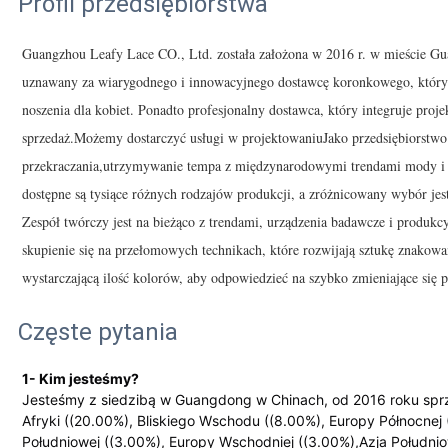
Profil przedsiębiorstwa
Guangzhou Leafy Lace CO., Ltd. została założona w 2016 r. w mieście G
uznawany za wiarygodnego i innowacyjnego dostawcę koronkowego, który 
noszenia dla kobiet. Ponadto profesjonalny dostawca, który integruje proje
sprzedaż.Możemy dostarczyć usługi w projektowaniuJako przedsiębiorstwo 
przekraczania,utrzymywanie tempa z międzynarodowymi trendami mody i 
dostępne są tysiące różnych rodzajów produkcji, a zróżnicowany wybór j
Zespół twórczy jest na bieżąco z trendami, urządzenia badawcze i produkc
skupienie się na przełomowych technikach, które rozwijają sztukę znako
wystarczającą ilość kolorów, aby odpowiedzieć na szybko zmieniające się p
Częste pytania
1- Kim jesteśmy?
Jesteśmy z siedzibą w Guangdong w Chinach, od 2016 roku spr
Afryki ((20.00%), Bliskiego Wschodu ((8.00%), Europy Północnej
Południowej ((3.00%), Europy Wschodniej ((3.00%),Azja Połudn