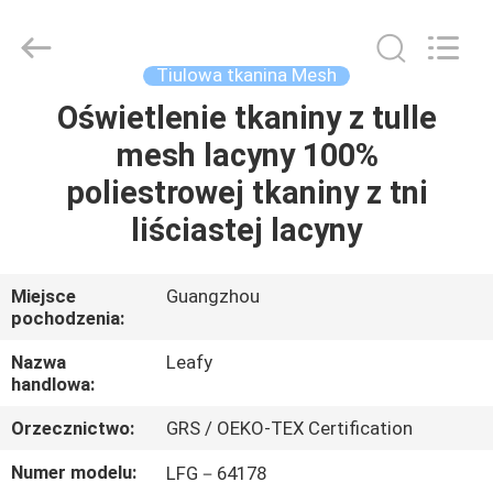
Guangzhou
Leafy
Textiles
CO.,
Ltd..
Tiulowa tkanina Mesh
All
Rights
Reserved.
Oświetlenie tkaniny z tulle
DOM
mesh lacyny 100%
PRODUKTY
poliestrowej tkaniny z tni
liściastej lacyny
O
NAS
Miejsce
Guangzhou
pochodzenia:
WYCIECZKA
Nazwa
Leafy
handlowa:
PO
Orzecznictwo:
GRS / OEKO-TEX Certification
FABRYCE
Numer modelu:
LFG－64178