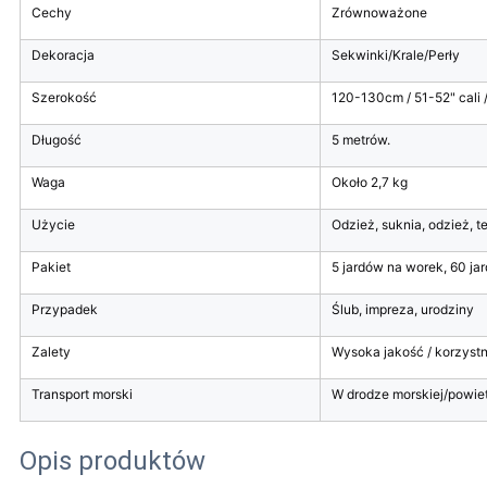
Cechy
Zrównoważone
Dekoracja
Sekwinki/Krale/Perły
Szerokość
120-130cm / 51-52" cali /
Długość
5 metrów.
Waga
Około 2,7 kg
Użycie
Odzież, suknia, odzież, t
Pakiet
5 jardów na worek, 60 ja
Przypadek
Ślub, impreza, urodziny
Zalety
Wysoka jakość / korzystn
Transport morski
W drodze morskiej/powie
Opis produktów