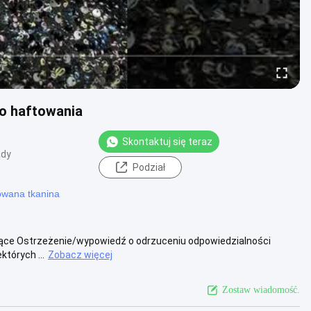
do haftowania
Skontaktuj się teraz
ądy
Podział
owana tkanina
zące Ostrzeżenie/wypowiedź o odrzuceniu odpowiedzialności
których ...
Zobacz więcej
Zostaw wiadomość.