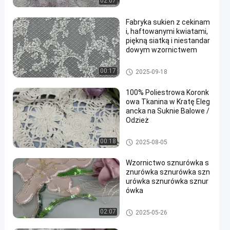
02:07
Fabryka sukien z cekinam
i, haftowanymi kwiatami,
piękną siatką i niestandar
dowym wzornictwem
Cekinowa haftowana tkanina
00:17
2025-09-18
100% Poliestrowa Koronk
owa Tkanina w Kratę Eleg
ancka na Suknie Balowe /
Odzież
Haftowana koronkowa tkanin
00:18
2025-08-05
a
Wzornictwo sznurówka s
znurówka sznurówka szn
urówka sznurówka sznur
ówka
Haftowana tkanina z koralika
02:07
2025-05-26
mi