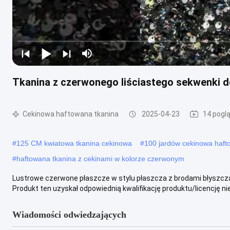
Tkanina z czerwonego liściastego sekwenki 
Cekinowa haftowana tkanina
2025-04-23
14 pogl
#
125 CM kwiatowa tkanina cekinowa
#
100 jardów cekinowa haft
#
haftowana tkanina z cekinami w kolorze czerwonym
Lustrowe czerwone płaszcze w stylu płaszcza z brodami błyszc
Produkt ten uzyskał odpowiednią kwalifikację produktu/licencję nie
Wiadomości odwiedzających