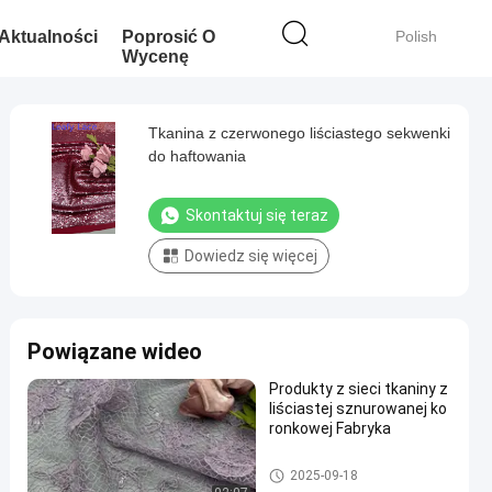
Aktualności
Poprosić O
Polish
Wycenę
Tkanina z czerwonego liściastego sekwenki
do haftowania
Skontaktuj się teraz
Dowiedz się więcej
Powiązane wideo
Produkty z sieci tkaniny z
liściastej sznurowanej ko
ronkowej Fabryka
Haftowana koronkowa tkanin
2025-09-18
a