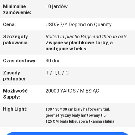
KONTROLA
Minimalne
10 jardów
zamówienie:
JAKOŚCI
Cena:
USD5-7/Y Depend on Quanity
SKONTAKTUJ
Szczegóły
Rolled in plastic Bags and then in bale .
SIĘ
pakowania:
Zwijane w plastikowe torby, a
następnie w beli.<
Z
Czas dostawy:
30 dni
NAMI
Zasady
T / T, L / C
płatności:
AKTUALNOŚCI
Możliwość
20000 YARDS / MIESIĄC
Supply:
POPROSIĆ
High Light:
,
130 * 30 * 30 cm biały haftowany tiul
O
,
geometryczny biały haftowany tiul
WYCENĘ
125 CM biała luksusowa tkanina ślubna