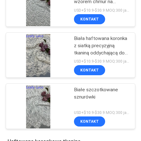
wzorem chmur na
siatkowym podkładzie do
USD+$10.9-$30.9 MOQ:300 jardów
sukien ślubnych
KONTAKT
Biała haftowana koronka
z siatką precyzyjną
tkaniną oddychającą do
odzieży formalnej
USD+$10.9-$30.9 MOQ:300 jardów
KONTAKT
Białe szczotkowane
sznurówki
USD+$10.9-$30.9 MOQ:300 jardów
KONTAKT