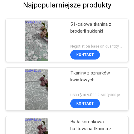
Najpopularniejsze produkty
51-calowa tkanina z
broderii sukienki
Negotiation base on quantity MOQ:15Y
KONTAKT
Tkaniny z sznurków
kwiatowych
USD+$10.9-$30.9 MOQ:300 jardów
KONTAKT
Biała koronkowa
haftowana tkanina z