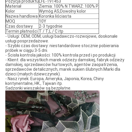
Pozycja produktu
LFE-191453
Materiał
Ziemia: 100% N TWARZ: 100% P.
Kolor
Wymóg AS;Dowolny kolor
Nazwa handlowa
Koronka liściasta
MOQ
10Y
Czas dostawy
2-3 tygodnie
Termin płatności
T / T;L / C itp
- Usługi: OEM, ODM, usługi badawczo-rozwojowe, doskonałe
usługi posprzedażowe.
- Szybki czas dostawy: niestandardowe stocznie pobierania
próbek w ciągu 3-5 dni.
- Ścisła kontrola jakości: 100% kontrola przed i po produkcji
- Klient: dla wszystkich marek odzieży damskiej, fabryk odzieży
damskiej, sprzedawców hurtowych, agentów zaopatrzenia,
sprzedawców detalicznych, marek sukien ślubnych.Marki dla
dzieci (małych dziewczynek).
- Nasz rynek: Europa, Ameryka, Japonia, Korea, Chiny
kontynentalne, HK., Tajwan itp.
Sadzonki wieszaków są bezpłatne.