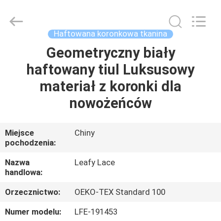
Guangzhou
Leafy
Textiles
CO.,
Ltd..
Haftowana koronkowa tkanina
All
Rights
Reserved.
Geometryczny biały
DOM
haftowany tiul Luksusowy
PRODUKTY
materiał z koronki dla
nowożeńców
O
NAS
Miejsce
Chiny
pochodzenia:
WYCIECZKA
Nazwa
Leafy Lace
handlowa:
PO
Orzecznictwo:
OEKO-TEX Standard 100
FABRYCE
Numer modelu:
LFE-191453