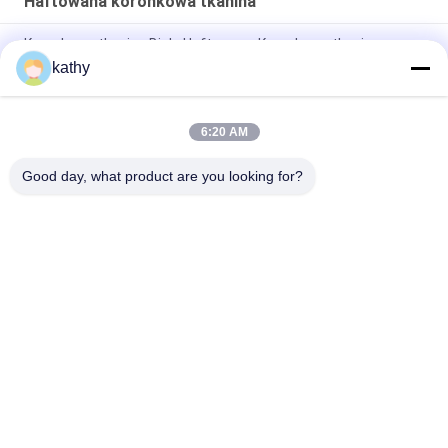
Haftowana koronkowa tkanina
Koronkowa tkanina Biała Haftowana Koronkowa tkanina
Dostosowany wzór
kathy
Luksusowe wyszyte tkaniny koronkowe dobrej jakości
Kwiatowe sukienki piękno
6:20 AM
Nylonowa poliestrowa haftowana koronka
Good day, what product are you looking for?
popularne kategorie
Wszystko
Haftowana 
Cekinowa 
Koronkowa Tkanina
Haftowana Tkanina
Koronkowa Tkanina 
Tkanina Z Koronki 
Sznurowana
3D W Kwiaty
Wykończenie Z 
Haftowana Tkanina 
Koronki Poliestrowej
Z Oczkami