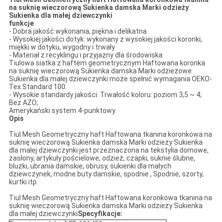
na suknię wieczorową Sukienka damska Marki odzieży
Sukienka dla małej dziewczynki
funkcje
- Dobra jakość wykonania, piękna i delikatna.
- Wysokiej jakości dotyk: wykonany z wysokiej jakości koronki,
miękki w dotyku, wygodny i trwały
- Materiał z recyklingu i przyjazny dla środowiska
Tiulowa siatka z haftem geometrycznym Haftowana koronka
na suknię wieczorową Sukienka damska Marki odzieżowe
Sukienka dla małej dziewczynki może spełnić wymagania OEKO-
Tex Standard 100.
- Wysokie standardy jakości: Trwałość koloru: poziom 3,5 ~ 4;
Bez AZO;
Amerykański system 4-punktowy.
Opis
Tiul Mesh Geometryczny haft Haftowana tkanina koronkowa na
suknię wieczorową Sukienka damska Marki odzieży Sukienka
dla małej dziewczynki jest przeznaczona na tekstylia domowe,
zasłony, artykuły pościelowe, odzież, czapki, suknie ślubne,
bluzki, ubrania damskie, obrusy, sukienki dla małych
dziewczynek, modne buty damskie, spodnie , Spodnie, szorty,
kurtki itp.
Tiul Mesh Geometryczny haft Haftowana koronkowa tkanina na
suknię wieczorową Sukienka damska Marki odzieży Sukienka
dla małej dziewczynki
Specyfikacje: