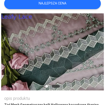
NAJLEPSZA CENA
SITEMAP
POLITYKA
PRYWATNOŚCI
opis produktu
Tiul Mesh Geometryczny haft Haftowana koronkowa tkanina